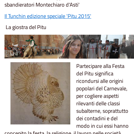
sbandieratori Montechiaro d'Asti'
Il Tunchin edizione speciale 'Pitu 2015'
La giostra del Pitu
Partecipare alla Festa
del Pitu significa
ricondursi alle origini
popolari del Carnevale,
per cogliere aspetti
rilevanti delle classi
subalterne, soprattutto
dei contadini e del
modo in cui essi hanno
concepito la festa, la religione, il lavoro nelle società