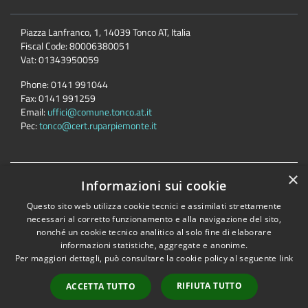
Piazza Lanfranco, 1, 14039 Tonco AT, Italia
Fiscal Code:
80006380051
Vat:
01343950059
Phone:
0141 991044
Fax:
0141 991259
Email:
uffici@comune.tonco.at.it
Pec:
tonco@cert.ruparpiemonte.it
×
Accessibility
Privacy
Cookie
Sitemap
Informazioni sui cookie
Dichiarazione di accessibilità
Questo sito web utilizza cookie tecnici e assimilati strettamente
necessari al corretto funzionamento e alla navigazione del sito,
Comune convenzionato
Astigov
nonché un cookie tecnico analitico al solo fine di elaborare
Progetto
|
Convenzione
|
Adesioni
informazioni statistiche, aggregate e anonime.
Per maggiori dettagli, può consultare la cookie policy al seguente
link
•
Accesso redazione
RIFIUTA TUTTO
ACCETTA TUTTO