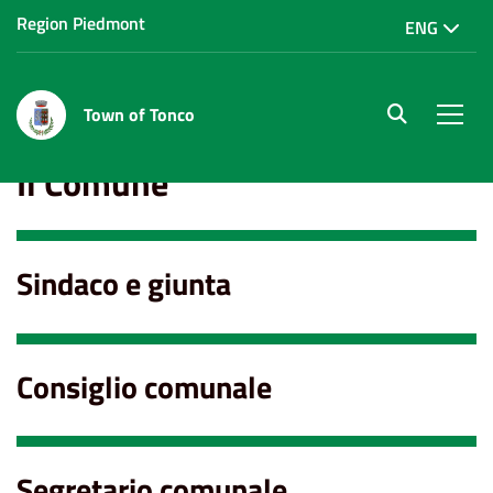
Region Piedmont
ENG
Town of Tonco
site.searc
Men
Il Comune
Sindaco e giunta
Consiglio comunale
Segretario comunale