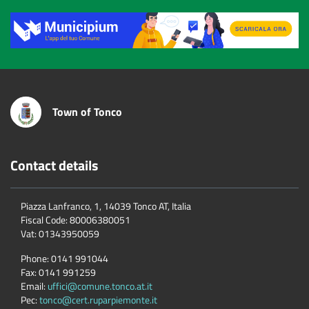
Title
Town of Tonco
Contact details
Piazza Lanfranco, 1, 14039 Tonco AT, Italia
Fiscal Code:
80006380051
Vat:
01343950059
Phone:
0141 991044
Fax:
0141 991259
Email:
uffici@comune.tonco.at.it
Pec:
tonco@cert.ruparpiemonte.it