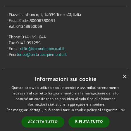
Piazza Lanfranco, 1, 14039 Tonco AT, Italia
Fiscal Code:
80006380051
Vat:
01343950059
Phone:
0141 991044
Fax:
0141 991259
Email:
uffici@comune.tonco.at.it
Pec:
tonco@cert.ruparpiemonte.it
×
Accessibility
Privacy
Cookie
Sitemap
Informazioni sui cookie
Dichiarazione di accessibilità
Questo sito web utilizza cookie tecnici e assimilati strettamente
necessari al corretto funzionamento e alla navigazione del sito,
Comune convenzionato
Astigov
nonché un cookie tecnico analitico al solo fine di elaborare
Progetto
|
Convenzione
|
Adesioni
informazioni statistiche, aggregate e anonime.
Per maggiori dettagli, può consultare la cookie policy al seguente
link
•
Accesso redazione
RIFIUTA TUTTO
ACCETTA TUTTO