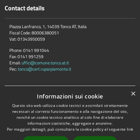
Contact details
Piazza Lanfranco, 1, 14039 Tonco AT, Italia
Fiscal Code:
80006380051
Vat:
01343950059
Phone:
0141 991044
Fax:
0141 991259
Email:
uffici@comune.tonco.at.it
Pec:
tonco@cert.ruparpiemonte.it
×
Accessibility
Privacy
Cookie
Sitemap
Informazioni sui cookie
Dichiarazione di accessibilità
Questo sito web utilizza cookie tecnici e assimilati strettamente
necessari al corretto funzionamento e alla navigazione del sito,
Comune convenzionato
Astigov
nonché un cookie tecnico analitico al solo fine di elaborare
Progetto
|
Convenzione
|
Adesioni
informazioni statistiche, aggregate e anonime.
Per maggiori dettagli, può consultare la cookie policy al seguente
link
•
Accesso redazione