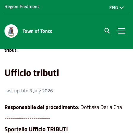
Region Piedmont
ENG
Town of Tonco
site.searc
Men
Home
Uffici e servizi
Contabilità e finanze
Ufficio
tributi
Ufficio tributi
Last update 3 July 2026
Responsabile del procedimento
: Dott.ssa Daria Cha
______________________
Sportello Ufficio TRIBUTI