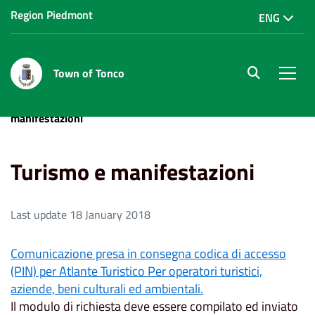
Region Piedmont
ENG
Town of Tonco
site.searc
Men
Home
Modulistica e autocertificazione
Turismo e
manifestazioni
Turismo e manifestazioni
Last update 18 January 2018
Comunicazione presa in consegna codica di accesso
(PIN) per Atlante Turistico Per operatori turistici,
aziende, beni culturali ed ambientali.
Il modulo di richiesta deve essere compilato ed inviato