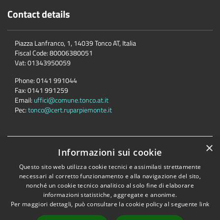
Contact details
Piazza Lanfranco, 1, 14039 Tonco AT, Italia
Fiscal Code:
80006380051
Vat:
01343950059
Phone:
0141 991044
Fax:
0141 991259
Email:
uffici@comune.tonco.at.it
Pec:
tonco@cert.ruparpiemonte.it
×
Accessibility
Privacy
Cookie
Sitemap
Informazioni sui cookie
Dichiarazione di accessibilità
Questo sito web utilizza cookie tecnici e assimilati strettamente
necessari al corretto funzionamento e alla navigazione del sito,
Comune convenzionato
Astigov
nonché un cookie tecnico analitico al solo fine di elaborare
Progetto
|
Convenzione
|
Adesioni
informazioni statistiche, aggregate e anonime.
Per maggiori dettagli, può consultare la cookie policy al seguente
link
•
Accesso redazione