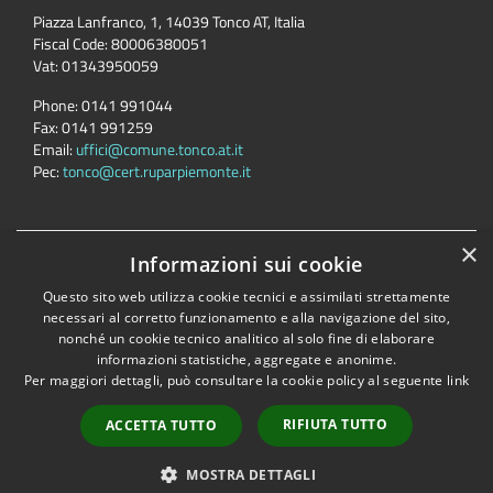
Piazza Lanfranco, 1, 14039 Tonco AT, Italia
Fiscal Code:
80006380051
Vat:
01343950059
Phone:
0141 991044
Fax:
0141 991259
Email:
uffici@comune.tonco.at.it
Pec:
tonco@cert.ruparpiemonte.it
×
Informazioni sui cookie
Accessibility
Privacy
Cookie
Sitemap
Dichiarazione di accessibilità
Questo sito web utilizza cookie tecnici e assimilati strettamente
necessari al corretto funzionamento e alla navigazione del sito,
Comune convenzionato
Astigov
nonché un cookie tecnico analitico al solo fine di elaborare
Progetto
|
Convenzione
|
Adesioni
informazioni statistiche, aggregate e anonime.
Per maggiori dettagli, può consultare la cookie policy al seguente
link
•
Accesso redazione
RIFIUTA TUTTO
ACCETTA TUTTO
MOSTRA DETTAGLI