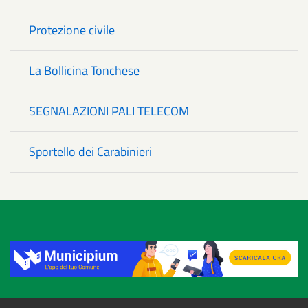
Protezione civile
La Bollicina Tonchese
SEGNALAZIONI PALI TELECOM
Sportello dei Carabinieri
Title