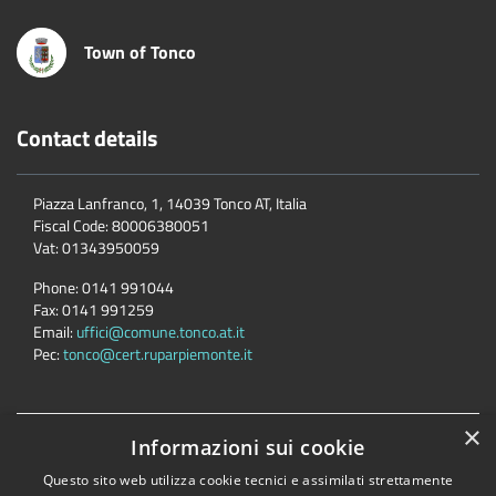
Town of Tonco
Contact details
Piazza Lanfranco, 1, 14039 Tonco AT, Italia
Fiscal Code:
80006380051
Vat:
01343950059
Phone:
0141 991044
Fax:
0141 991259
Email:
uffici@comune.tonco.at.it
Pec:
tonco@cert.ruparpiemonte.it
×
Accessibility
Privacy
Cookie
Sitemap
Informazioni sui cookie
Dichiarazione di accessibilità
Questo sito web utilizza cookie tecnici e assimilati strettamente