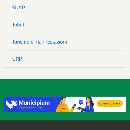
SUAP
Tributi
Turismo e manifestazioni
URP
Title