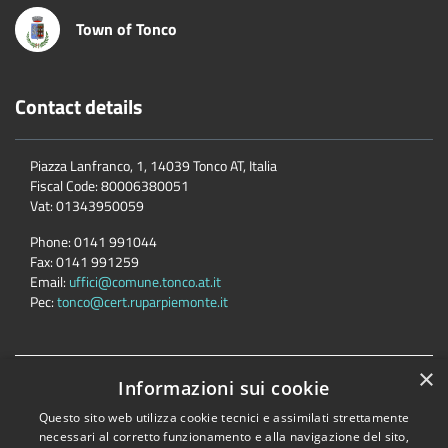
Town of Tonco
Contact details
Piazza Lanfranco, 1, 14039 Tonco AT, Italia
Fiscal Code:
80006380051
Vat:
01343950059
Phone:
0141 991044
Fax:
0141 991259
Email:
uffici@comune.tonco.at.it
Pec:
tonco@cert.ruparpiemonte.it
×
Accessibility
Privacy
Cookie
Sitemap
Informazioni sui cookie
Dichiarazione di accessibilità
Questo sito web utilizza cookie tecnici e assimilati strettamente
necessari al corretto funzionamento e alla navigazione del sito,
Comune convenzionato
Astigov