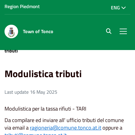
Region Piedmont
ENG
Town of Tonco
site.searc
Men
Home
Modulistica e autocertificazione
Modulistica
tributi
Modulistica tributi
Last update 16 May 2025
Modulistica per la tassa rifiuti - TARI
Da compilare ed inviare all' ufficio tributi del comune
via email a
ragioneria@comune.tonco.at.it
oppure a