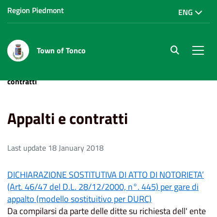
Region Piedmont
ENG
Town of Tonco
site.searc
Men
Home
Modulistica e autocertificazione
Appalti e
contratti
Appalti e contratti
Last update 18 January 2018
DICHIARAZIONE SOSTITUTIVA DI ATTO DI NOTORIETA’
(Art. 46/47 del D.L. 28/12/2000, n°. 445) per gare di
appalto (modello sostituitivo per DURC)
Da compilarsi da parte delle ditte su richiesta dell' ente