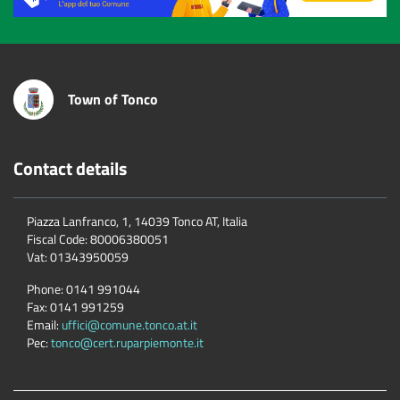
Town of Tonco
Contact details
Piazza Lanfranco, 1, 14039 Tonco AT, Italia
Fiscal Code:
80006380051
Vat:
01343950059
Phone:
0141 991044
Fax:
0141 991259
Email:
uffici@comune.tonco.at.it
Pec:
tonco@cert.ruparpiemonte.it