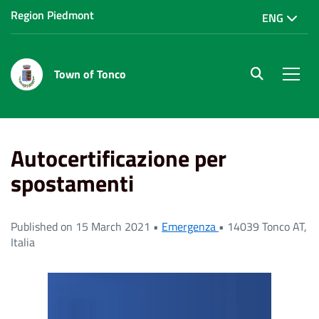
Region Piedmont
ENG
Town of Tonco
site.searc
Men
Home
News
Autocertificazione per spostamenti
Autocertificazione per
spostamenti
Published on 15 March 2021 •
Emergenza
•
14039 Tonco AT,
Italia