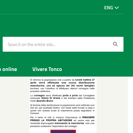
ENG
Search on the entire site...
Searc
o online
Vivere Tonco