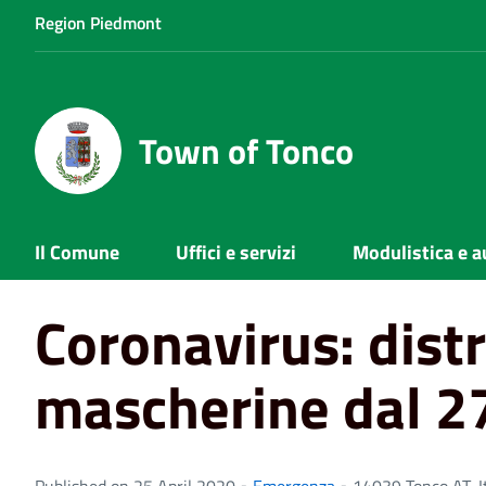
Region Piedmont
Town of Tonco
Home
News
Emergenza
Coronavirus: distribuzione
Il Comune
Uffici e servizi
Modulistica e a
Coronavirus: dist
mascherine dal 2
Published on 25 April 2020 •
Emergenza
•
14039 Tonco AT, It