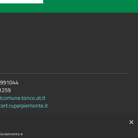
 991044
1259
@comune.tonco.at.it
rt.ruparpiemonte.it
×
nzionamento e
Comune convenzionato
Astigov