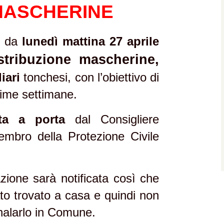
MASCHERINE
e da
lunedì mattina
27 aprile
stribuzione mascherine,
iari
tonchesi, con l’obiettivo di
sime settimane.
ta a porta
dal Consigliere
mbro della Protezione Civile
azione sarà notificata così che
ato trovato a casa e quindi non
alarlo in Comune.