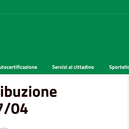
 mascherine dal 27/04
utocertificazione
Servizi al cittadino
Sportell
ribuzione
7/04
alia