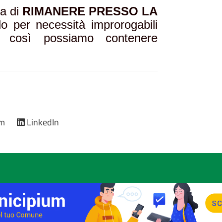
za di
RIMANERE PRESSO LA
lo per necessità improrogabili
o così possiamo contenere
am
LinkedIn