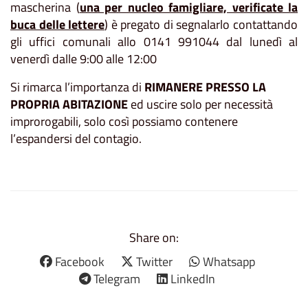
mascherina (
una per nucleo famigliare, verificate la
buca delle lettere
) è pregato di segnalarlo contattando
gli uffici comunali allo 0141 991044 dal lunedì al
venerdì dalle 9:00 alle 12:00
Si rimarca l’importanza di
RIMANERE PRESSO LA
PROPRIA ABITAZIONE
ed uscire solo per necessità
improrogabili, solo così possiamo contenere
l’espandersi del contagio.
Share on:
Facebook
Twitter
Whatsapp
Telegram
LinkedIn