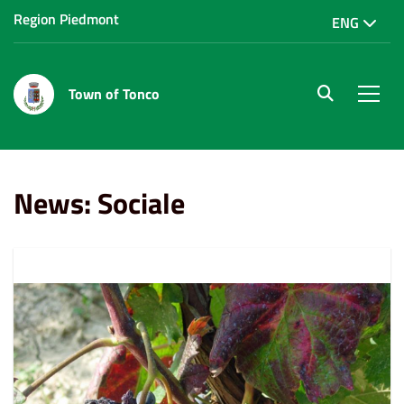
Region Piedmont
ENG
Town of Tonco
site.searc
Men
Home
News
Sociale
News: Sociale