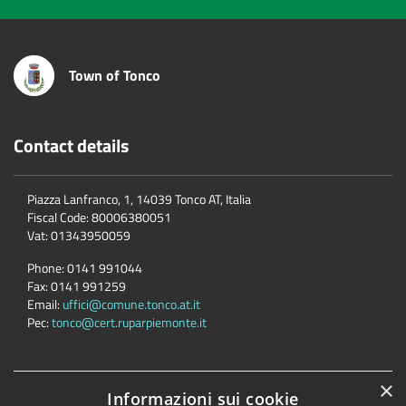
Town of Tonco
Contact details
Piazza Lanfranco, 1, 14039 Tonco AT, Italia
Fiscal Code:
80006380051
Vat:
01343950059
Phone:
0141 991044
Fax:
0141 991259
Email:
uffici@comune.tonco.at.it
Pec:
tonco@cert.ruparpiemonte.it
×
Accessibility
Privacy
Cookie
Sitemap
Informazioni sui cookie