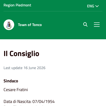
Region Piedmont
ENG
Town of Tonco
site.searc
Men
Home
Il Comune
Il Consiglio
Il Consiglio
Last update 16 June 2026
Sindaco
Cesare Fratini
Data di Nascita: 07/04/1954