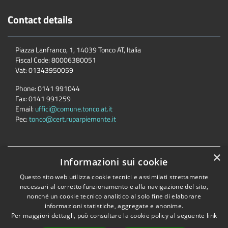
Contact details
Piazza Lanfranco, 1, 14039 Tonco AT, Italia
Fiscal Code:
80006380051
Vat:
01343950059
Phone:
0141 991044
Fax:
0141 991259
Email:
uffici@comune.tonco.at.it
Pec:
tonco@cert.ruparpiemonte.it
×
Informazioni sui cookie
Accessibility
Privacy
Cookie
Sitemap
Dichiarazione di accessibilità
Questo sito web utilizza cookie tecnici e assimilati strettamente
necessari al corretto funzionamento e alla navigazione del sito,
Comune convenzionato
Astigov
nonché un cookie tecnico analitico al solo fine di elaborare
Progetto
|
Convenzione
|
Adesioni
informazioni statistiche, aggregate e anonime.
Per maggiori dettagli, può consultare la cookie policy al seguente
link
•
Accesso redazione