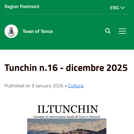
Region Piedmont
ENG
Town of Tonco
site.searc
Men
Home
News
Tunchin n.16 - dicembre 2025
Tunchin n.16 - dicembre 2025
Published on 9 January 2026 •
Cultura