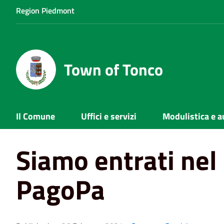
Region Piedmont
Town of Tonco
Il Comune
Uffici e servizi
Modulistica e a
Home
News
Siamo entrati nel circuito PagoPa
Siamo entrati nel 
PagoPa