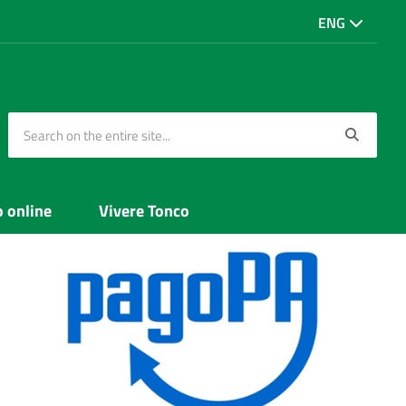
ENG
Search on the entire site...
Searc
o online
Vivere Tonco