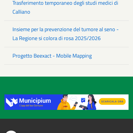
Trasferimento temporaneo degli studi medici di
Calliano
Insieme per la prevenzione del tumore al seno -
La Regione si colora di rosa 2025/2026
Progetto Beexact - Mobile Mapping
Title