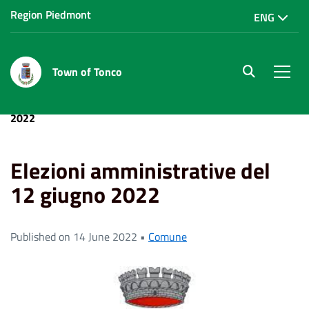
Region Piedmont
ENG
Town of Tonco
site.searc
Men
Home
News
Elezioni amministrative del 12 giugno
2022
Elezioni amministrative del
12 giugno 2022
Published on 14 June 2022 •
Comune