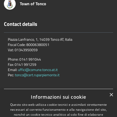
Town of Tonco
Contact details
Piazza Lanfranco, 1, 14039 Tonco AT, Italia
Fiscal Code:
80006380051
Vat:
01343950059
Phone:
0141 991044
Fax:
0141 991259
Email:
uffici@comune.tonco.at.it
Pec:
tonco@cert.ruparpiemonte.it
×
Accessibility
Privacy
Cookie
Sitemap
Informazioni sui cookie
Dichiarazione di accessibilità
Questo sito web utilizza cookie tecnici e assimilati strettamente
necessari al corretto funzionamento e alla navigazione del sito,
Comune convenzionato
Astigov
nonché un cookie tecnico analitico al solo fine di elaborare