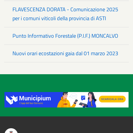
FLAVESCENZA DORATA - Comunicazione 2025
per i comuni viticoli della provincia di ASTI
Punto Informativo Forestale (P.I.F.) MONCALVO
Nuovi orari ecostazioni gaia dal 01 marzo 2023
Title