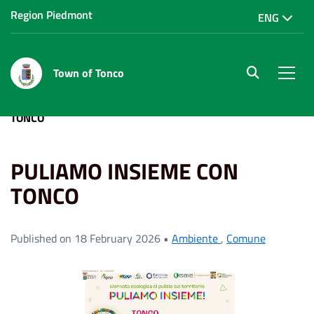
Region Piedmont
ENG
Town of Tonco
site.searc
Men
Home
News
Ambiente
PULIAMO INSIEME CON
TONCO
PULIAMO INSIEME CON
TONCO
Published on 18 February 2026 •
Ambiente
,
Comune