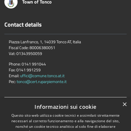
Town of Tonco
Contact details
Piazza Lanfranco, 1, 14039 Tonco AT, Italia
Fiscal Code:
80006380051
Vat:
01343950059
Phone:
0141 991044
Fax:
0141 991259
Email:
uffici@comune.tonco.at.it
Pec:
tonco@cert.ruparpiemonte.it
×
Accessibility
Privacy
Cookie
Sitemap
Informazioni sui cookie
Dichiarazione di accessibilità
Questo sito web utilizza cookie tecnici e assimilati strettamente
necessari al corretto funzionamento e alla navigazione del sito,
Comune convenzionato
Astigov
nonché un cookie tecnico analitico al solo fine di elaborare