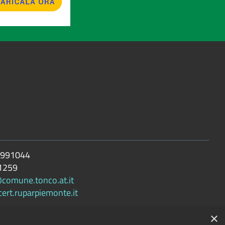
 991044
1259
@comune.tonco.at.it
rt.ruparpiemonte.it
×