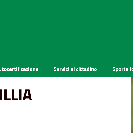
ONICA
utocertificazione
Servizi al cittadino
Sportell
LLIA