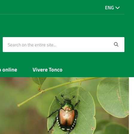
ENG
Search on the entire site...
Searc
o online
Vivere Tonco