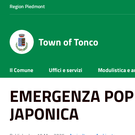
Region Piedmont
Town of Tonco
Home
News
Ambiente
EMERGENZA POPILLIA JAP
Il Comune
Uffici e servizi
Modulistica e a
EMERGENZA POPI
JAPONICA