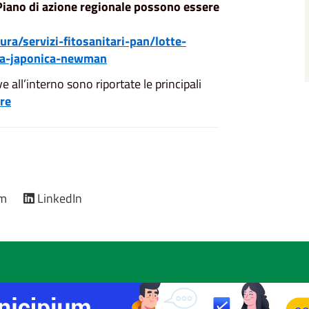
l Piano di azione regionale possono essere
ra/servizi-fitosanitari-pan/lotte-
lia-japonica-newman
ve all’interno sono riportate le principali
are
am
LinkedIn