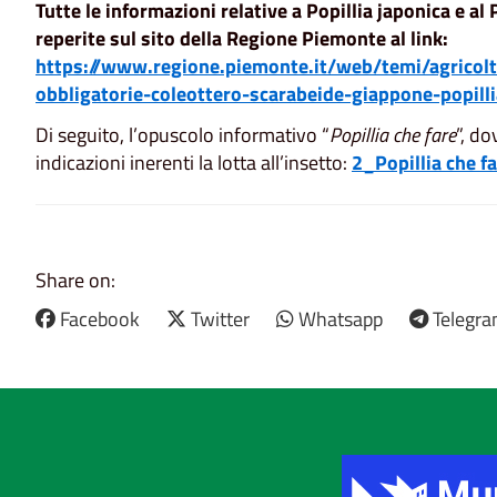
Tutte le informazioni relative a Popillia japonica e a
reperite sul sito della Regione Piemonte al link:
https://www.regione.piemonte.it/web/temi/agricoltu
obbligatorie-coleottero-scarabeide-giappone-popil
Di seguito, l’opuscolo informativo “
Popillia che fare
”, do
indicazioni inerenti la lotta all’insetto:
2_Popillia che f
Share on:
Facebook
Twitter
Whatsapp
Telegr
Title