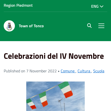
Region Piedmont
ENG
Town of Tonco
site.searc
Men
Home
News
Scuola
Celebrazioni del IV Novembre
Celebrazioni del IV Novembre
Published on 7 November 2022 •
Comune
,
Cultura
,
Scuola