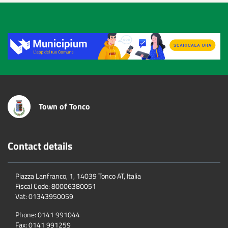
Title
Town of Tonco
Contact details
Piazza Lanfranco, 1, 14039 Tonco AT, Italia
Fiscal Code:
80006380051
Vat:
01343950059
Phone:
0141 991044
Fax:
0141 991259