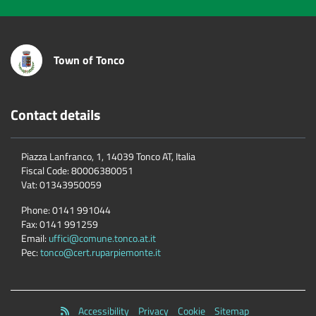
Town of Tonco
Contact details
Piazza Lanfranco, 1, 14039 Tonco AT, Italia
Fiscal Code:
80006380051
Vat:
01343950059
Phone:
0141 991044
Fax:
0141 991259
Email:
uffici@comune.tonco.at.it
Pec:
tonco@cert.ruparpiemonte.it
Accessibility
Privacy
Cookie
Sitemap