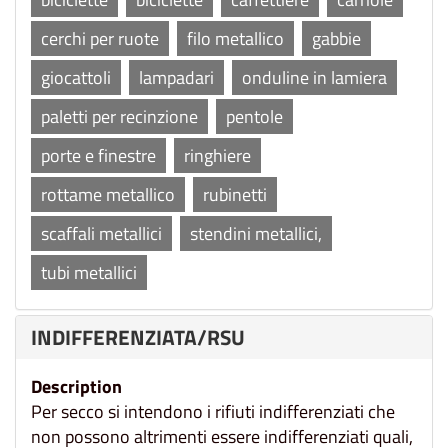
cerchi per ruote
filo metallico
gabbie
giocattoli
lampadari
onduline in lamiera
paletti per recinzione
pentole
porte e finestre
ringhiere
rottame metallico
rubinetti
scaffali metallici
stendini metallici,
tubi metallici
INDIFFERENZIATA/RSU
Description
Per secco si intendono i rifiuti indifferenziati che
non possono altrimenti essere indifferenziati quali,