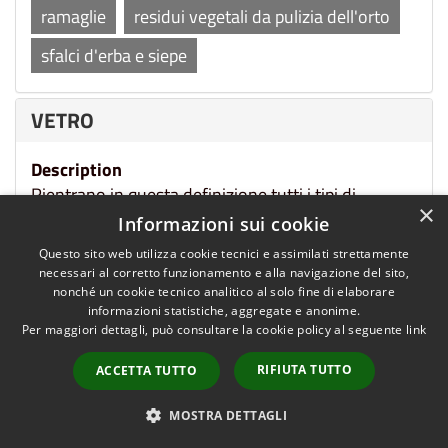
ramaglie
residui vegetali da pulizia dell'orto
sfalci d'erba e siepe
VETRO
Description
Rientrano in questa definizione tutti i tipi di
×
bottiglia di vetro oltre a vasetti, bicchieri, vetri rotti
Informazioni sui cookie
e cristallo.
Questo sito web utilizza cookie tecnici e assimilati strettamente
necessari al corretto funzionamento e alla navigazione del sito,
Mode of transfer
nonché un cookie tecnico analitico al solo fine di elaborare
Tramite campana sul territorio comunale.
informazioni statistiche, aggregate e anonime.
Per maggiori dettagli, può consultare la cookie policy al seguente
link
bicchieri
bicchieri di vetro
bottiglie
RIFIUTA TUTTO
ACCETTA TUTTO
bottiglie in vetro
caraffe
MOSTRA DETTAGLI
contenitori per alimenti in vetro
cristallo