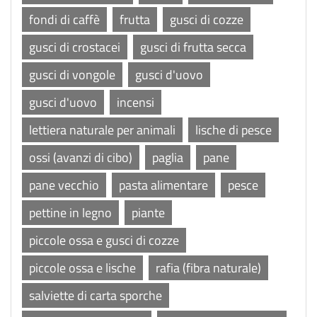
fondi di caffè
frutta
gusci di cozze
gusci di crostacei
gusci di frutta secca
gusci di vongole
gusci d'uovo
gusci d'uovo
incensi
lettiera naturale per animali
lische di pesce
ossi (avanzi di cibo)
paglia
pane
pane vecchio
pasta alimentare
pesce
pettine in legno
piante
piccole ossa e gusci di cozze
piccole ossa e lische
rafia (fibra naturale)
salviette di carta sporche