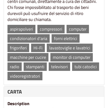
centri comunali, direttamente a cura dei cittadini.
Chi fosse impossibilitato al trasporto dei beni
durevoli può usufruire del servizio di ritiro
domiciliare su chiamata.
aspirapolveri
compressori
computer
condizionatori d'aria
forni elettrici
frigoriferi
Hi-Fi
lavastoviglie e lavatrici
macchine per cucire
monitor di computer
radio
stampanti
televisori
tubi catodici
videoregistratori
CARTA
Description