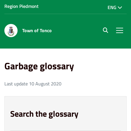
Region Piedmont
ENG
Town of Tonco
site.searc
Men
Home
Garbage glossary
Garbage glossary
Last update 10 August 2020
Search the glossary