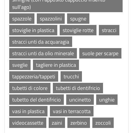
sull'ago)
spazzole
spazzolini
spugne
stoviglie in plastica
stoviglie rotte
stracci
stracci unti da acquaragia
stracci unti da olio minerale
suole per scarpe
sveglie
tagliere in plastica
tappezzeria/tappeti
trucchi
tubetti di colore
tubetti di dentifricio
tubetto del dentifricio
uncinetto
unghie
vasi in plastica
vasi in terracotta
videocassette
zaini
zerbino
zoccoli