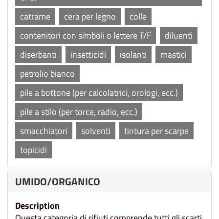
catrame
cera per legno
colle
contenitori con simboli o lettere T/F
diluenti
diserbanti
insetticidi
isolanti
mastici
petrolio bianco
pile a bottone (per calcolatrici, orologi, ecc.)
pile a stilo (per torce, radio, ecc.)
smacchiatori
solventi
tintura per scarpe
topicidi
UMIDO/ORGANICO
Description
Questa categoria di rifiuti comprende tutti gli scarti