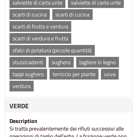
salviette di carta unte
salviette di carta unte
scarti di cucina
scarti di cucina
scarti di frutta e verdura
scarti di verdura e frutta
sfalci di potatura (piccole quantità)
stuzzicadenti
sughero
tagliere in legno
tappi sughero
terriccio per piante
uova
verdura
VERDE
Description
Si tratta prevalentemente dei rifiuti successivi alle
operazioni di taglio dell’erba. La frazione verde non