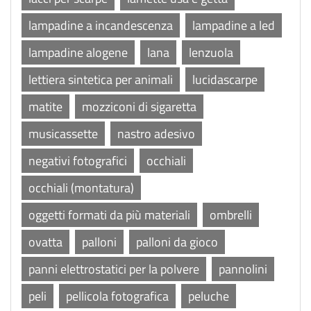
lampadine a incandescenza
lampadine a led
lampadine alogene
lana
lenzuola
lettiera sintetica per animali
lucidascarpe
matite
mozziconi di sigaretta
musicassette
nastro adesivo
negativi fotografici
occhiali
occhiali (montatura)
oggetti formati da più materiali
ombrelli
ovatta
palloni
palloni da gioco
panni elettrostatici per la polvere
pannolini
peli
pellicola fotografica
peluche