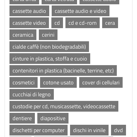
cassette audio
cassette audio e video
cassette video
cd
cd e cd-rom
cera
ceramica
cerini
cialde caffè (non biodegradabili)
cinture in plastica, stoffa e cuoio
contenitori in plastica (bacinelle, terrine, etc)
cosmetici
cotone usato
cover di cellulari
cucchiai di legno
custodie per cd, musicassette, videocassette
dentiere
diapositive
dischetti per computer
dischi in vinile
dvd