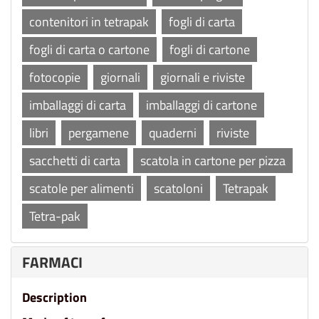
contenitori in tetrapak
fogli di carta
fogli di carta o cartone
fogli di cartone
fotocopie
giornali
giornali e riviste
imballaggi di carta
imballaggi di cartone
libri
pergamene
quaderni
riviste
sacchetti di carta
scatola in cartone per pizza
scatole per alimenti
scatoloni
Tetrapak
Tetra-pak
FARMACI
Description