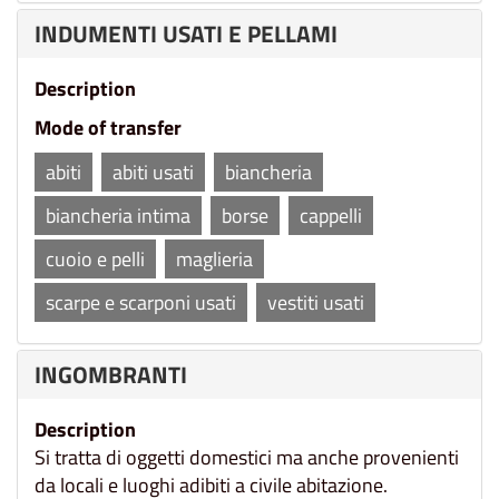
INDUMENTI USATI E PELLAMI
Description
Mode of transfer
abiti
abiti usati
biancheria
biancheria intima
borse
cappelli
cuoio e pelli
maglieria
scarpe e scarponi usati
vestiti usati
INGOMBRANTI
Description
Si tratta di oggetti domestici ma anche provenienti
da locali e luoghi adibiti a civile abitazione.