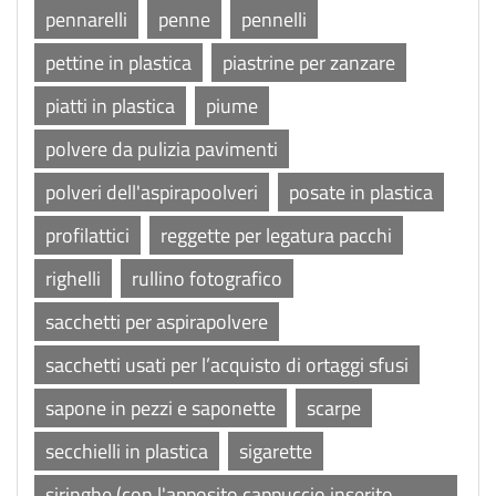
pennarelli
penne
pennelli
pettine in plastica
piastrine per zanzare
piatti in plastica
piume
polvere da pulizia pavimenti
polveri dell'aspirapoolveri
posate in plastica
profilattici
reggette per legatura pacchi
righelli
rullino fotografico
sacchetti per aspirapolvere
sacchetti usati per l’acquisto di ortaggi sfusi
sapone in pezzi e saponette
scarpe
secchielli in plastica
sigarette
siringhe (con l'apposito cappuccio inserito