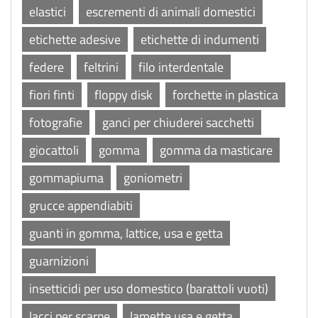
elastici
escrementi di animali domestici
etichette adesive
etichette di indumenti
federe
feltrini
filo interdentale
fiori finti
floppy disk
forchette in plastica
fotografie
ganci per chiuderei sacchetti
giocattoli
gomma
gomma da masticare
gommapiuma
goniometri
grucce appendiabiti
guanti in gomma, lattice, usa e getta
guarnizioni
insetticidi per uso domestico (barattoli vuoti)
lacci per scarpe
lamette usa e getta