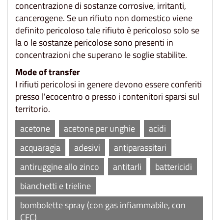
concentrazione di sostanze corrosive, irritanti,
cancerogene. Se un rifiuto non domestico viene
definito pericoloso tale rifiuto è pericoloso solo se
la o le sostanze pericolose sono presenti in
concentrazioni che superano le soglie stabilite.
Mode of transfer
I rifiuti pericolosi in genere devono essere conferiti
presso l'ecocentro o presso i contenitori sparsi sul
territorio.
acetone
acetone per unghie
acidi
acquaragia
adesivi
antiparassitari
antiruggine allo zinco
antitarli
battericidi
bianchetti e trieline
bombolette spray (con gas infiammabile, con
CFC)