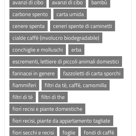
avanzi di cibo
avanzi di cibo
bambù
carbone spento
carta umida
cenere spenta
ceneri spente di caminetti
cialde caffè (involucro biodegradabile)
conchiglie e molluschi
erba
escrementi, lettiere di piccoli animali domestici
farinacei in genere
fazzoletti di carta sporchi
fiammiferi
filtri da tè, caffè, camomilla
filtri di tè
filtri di the
fiori recisi e piante domestiche
fiori recisi, piante da appartamento tagliate
fiori secchi e recisi
foglie
fondi di caffè