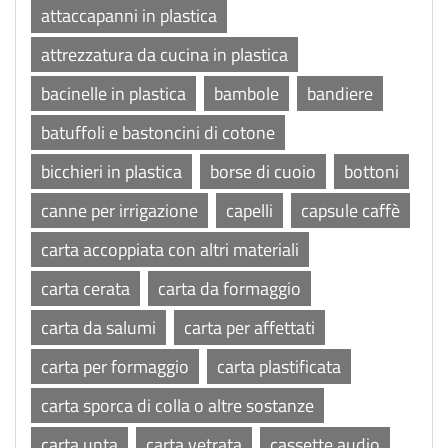
attaccapanni in plastica
attrezzatura da cucina in plastica
bacinelle in plastica
bambole
bandiere
batuffoli e bastoncini di cotone
bicchieri in plastica
borse di cuoio
bottoni
canne per irrigazione
capelli
capsule caffè
carta accoppiata con altri materiali
carta cerata
carta da formaggio
carta da salumi
carta per affettati
carta per formaggio
carta plastificata
carta sporca di colla o altre sostanze
carta unta
carta vetrata
cassette audio