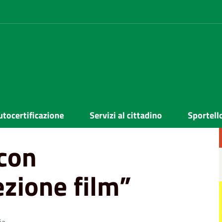
zione film”
utocertificazione
Servizi al cittadino
Sportell
 con
ezione film”
ia