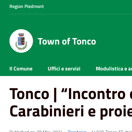
Region Piedmont
Town of Tonco
Home
Eventi
Tonco | “Incontro con Carabinieri e proie
Il Comune
Uffici e servizi
Modulistica e a
Tonco | “Incontro
Carabinieri e proi
Published on 28 May 2024 •
Territorio
•
14039 Tonco AT, Ital