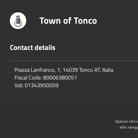
Town of Tonco
Contact details
Piazza Lanfranco, 1, 14039 Tonco AT, Italia
Fiscal Code:
80006380051
Vat:
01343950059
Questo sito 
Accessibility
Privacy
Cookie
Sitemap
Dichiarazione di 
alla navig