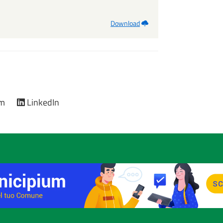
Download
am
LinkedIn