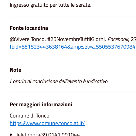
Ingresso gratuito per tutte le serate.
Fonte locandina
@Vivere Tonco. #25NovembreTuttiIGiorni.
Facebook
, 2
fbid=851823443638164&amp;set=a.5505537670984
Note
L'orario di conclusione dell'evento è indicativo.
Per maggiori informazioni
Comune di Tonco
https://www.comune.tonco.at.it/
Telefono: +39 0141 991044