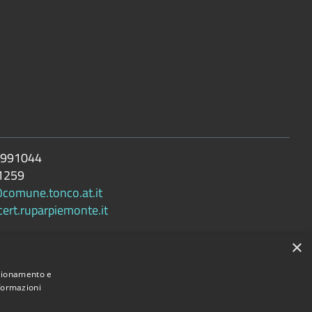
 991044
1259
@comune.tonco.at.it
rt.ruparpiemonte.it
×
nzionamento e
Comune convenzionato
Astigov
nformazioni
Progetto
|
Convenzione
|
Adesioni