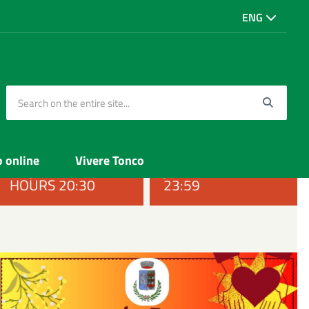
ENG
Search on the entire site...
Searc
FROM SATURDAY,
TO SATURDAY, 22
o online
Vivere Tonco
22 JUNE 2024
JUNE 2024 HOURS
HOURS 20:30
23:59